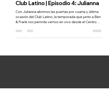
Sudakas
22 may
2 min de lectura
Club Latino | Episodio 4: Julianna
Con Julianna abrimos las puertas por cuarta y última
ocasión del Club Latino, la temporada que junto a Ben
& Frank nos permite vernos en vivo desde el Centro
Felicidad Chapinero en Bogotá, para una experiencia
íntima, de reflexiones profundas y conversaciones con
artistas que, como Julianna, nos ayudan a entender
más de cerca el trasegar de la figura de las mujeres en
el mundo de la electrónica local, regional e
internacional. Todas las fotos por Julián Urrego
@_vagomundo_ M