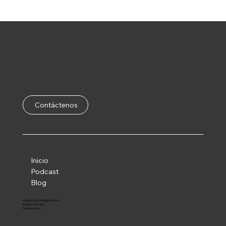
Contáctenos
Inicio
Podcast
Blog
sudakaspodcast@gmail.com
Bogotá, Colombia
Latinoamerica