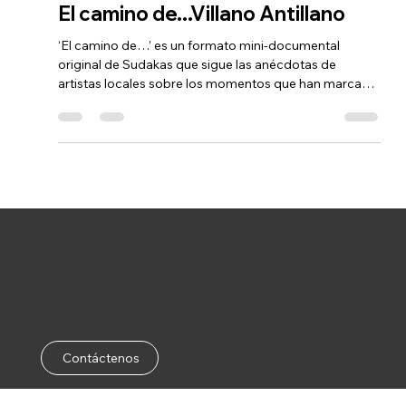
27 jun
1 min de lectura
El camino de...Villano Antillano
‘El camino de…’ es un formato mini-documental
original de Sudakas que sigue las anécdotas de
artistas locales sobre los momentos que han marcado
sus carreras, las anécdotas detrás de esos días en los
que quisieron tirar la toalla o enfrentarse a los retos
que se asumen al elegir la música como modo de vida.
Contáctenos