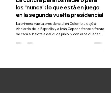
La cultura para los nadie o para
los “nunca”: lo que está en juego
en la segunda vuelta presidencial
La primera vuelta presidencial en Colombia dejó a
Abelardo de la Espriella y a Iván Cepeda frente a frente
de cara al balotaje del 21 de junio, y con ellos quedaron
enfrentadas dos maneras de entender qué es la
cultura y para qué sirve un Estado que la sostiene. Es
una bifurcación, y conviene decirlo sin eufemismos: en
una de las dos salidas, la cultura sale perdiendo.