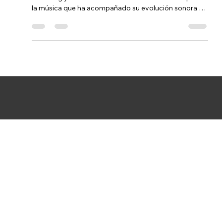
El DJ y productor bogotano, fundador del colectivo
Unterbog y co-fundador de TraTraTrax nos comparte
la música que ha acompañado su evolución sonora en
su regreso al BAUM Festival tras siete años desde su
última presentación en este espacio.
Contáctenos