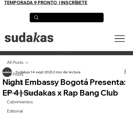
TEMPORADA 9 PRONTO
| INSCRÍBETE
All Posts
Sudakas
14 sept 2023
2 min de lectura
All Posts
Night Embassy Bogotá Presenta:
Podcast
EP 4 | Sudakas x Rap Bang Club
Documentales
Cubrimientos
Editorial