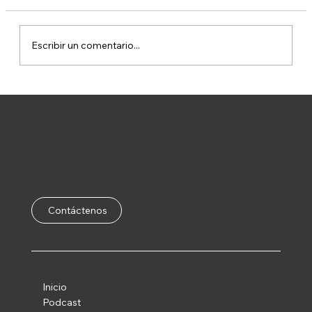
Escribir un comentario...
Night Embassy Bogotá Presenta: EP 2 |
Sudakas x Lalo Cortés
Contáctenos
Inicio
Podcast