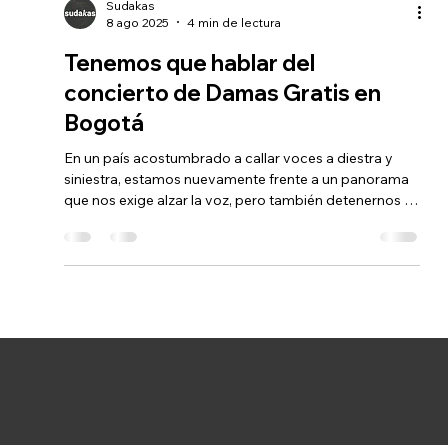
Sudakas
8 ago 2025
4 min de lectura
Tenemos que hablar del
concierto de Damas Gratis en
Bogotá
En un país acostumbrado a callar voces a diestra y
siniestra, estamos nuevamente frente a un panorama
que nos exige alzar la voz, pero también detenernos un
momento a repensar nuestros odios, nuestras
posiciones más viscerales y nuestra anhelada
esperanza de aquella promesa eterna de un cambio
que pareciera imposible: vivir aquí y convivir en paz.