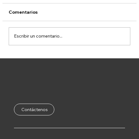
Comentarios
Escribir un comentario...
Tenemos Que Hablar del show de
Junior Zamora ‘Joyitas del Barrio’
Contáctenos