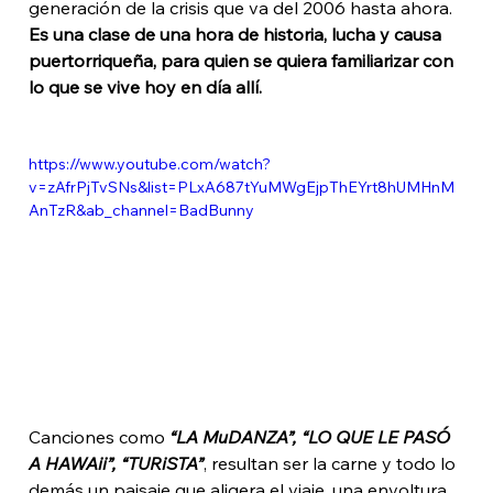
generación de la crisis que va del 2006 hasta ahora. 
Es una clase de una hora de historia, lucha y causa 
puertorriqueña, para quien se quiera familiarizar con 
lo que se vive hoy en día allí. 
https://www.youtube.com/watch?
v=zAfrPjTvSNs&list=PLxA687tYuMWgEjpThEYrt8hUMHnM
AnTzR&ab_channel=BadBunny
Canciones como
 “LA MuDANZA”, “LO QUE LE PASÓ 
A HAWAii”, “TURiSTA”
, resultan ser la carne y todo lo 
demás un paisaje que aligera el viaje, una envoltura, 