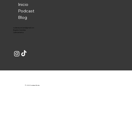
Inicio
Podcast
Blog
sudakaspodcast@gmail.com
Bogotá, Colombia
Latinoamerica
© 2025 Sudakas Media