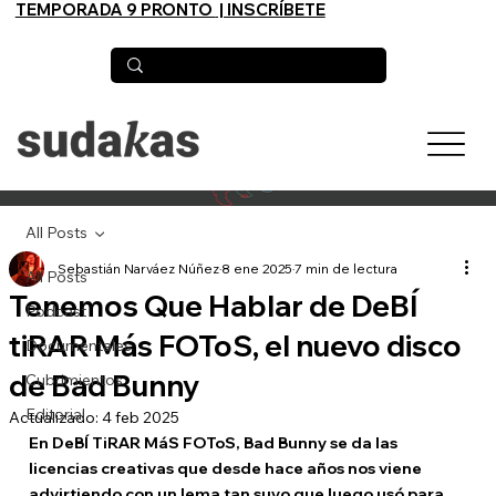
TEMPORADA 9 PRONTO
| INSCRÍBETE
All Posts
Sebastián Narváez Núñez
8 ene 2025
7 min de lectura
All Posts
Tenemos Que Hablar de DeBÍ
Podcast
tiRAR Más FOToS, el nuevo disco
Documentales
de Bad Bunny
Cubrimientos
Editorial
Actualizado:
4 feb 2025
En DeBÍ TiRAR MáS FOToS, Bad Bunny se da las 
licencias creativas que desde hace años nos viene 
advirtiendo con un lema tan suyo que luego usó para 