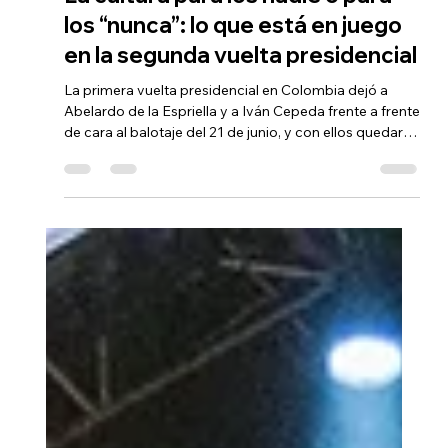
Arturo Cortés
8 jun
4 min de lectura
La cultura para los nadie o para
los “nunca”: lo que está en juego
en la segunda vuelta presidencial
La primera vuelta presidencial en Colombia dejó a
Abelardo de la Espriella y a Iván Cepeda frente a frente
de cara al balotaje del 21 de junio, y con ellos quedaron
enfrentadas dos maneras de entender qué es la
cultura y para qué sirve un Estado que la sostiene. Es
una bifurcación, y conviene decirlo sin eufemismos: en
una de las dos salidas, la cultura sale perdiendo.