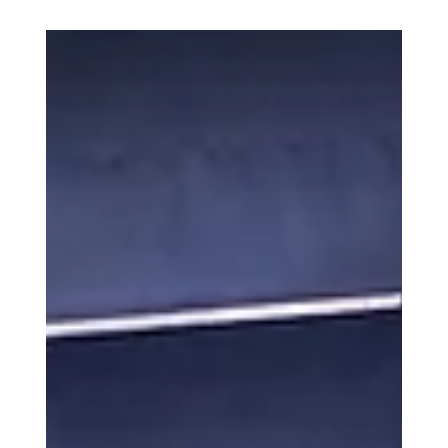
Arturo Cortés
12 may
5 min de lectura
Nos urge hablar del futuro de la
cultura en el panorama político
actual
A pocas semanas de la primera vuelta presidencial, el
debate cultural sigue siendo lo que casi siempre ha
sido en Colombia: un tema que se menciona con
entusiasmo en los foros especializados y que luego
queda a merced de la voluntad de quien llegue al
poder. Esta vez, sin embargo, hay algo nuevo en el
horizonte. Una de las propuestas que circula en la
campaña plantea fusionar el Ministerio de las Culturas,
las Artes y los Saberes con el de Educación, en
nombre de la austerida