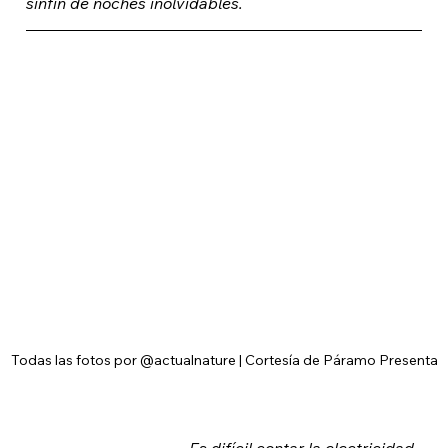
sinfín de noches inolvidables. 
Todas las fotos por @actualnature | Cortesía de Páramo Presenta
Es difícil contar la electricidad. 