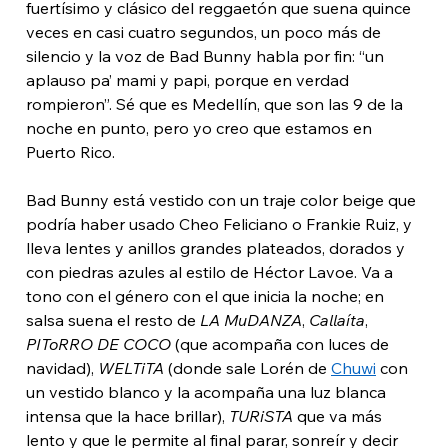
fuertísimo y clásico del reggaetón que suena quince 
veces en casi cuatro segundos, un poco más de 
silencio y la voz de Bad Bunny habla por fin: “un 
aplauso pa’ mami y papi, porque en verdad 
rompieron”. Sé que es Medellín, que son las 9 de la 
noche en punto, pero yo creo que estamos en 
Puerto Rico.
Bad Bunny está vestido con un traje color beige que 
podría haber usado Cheo Feliciano o Frankie Ruiz, y 
lleva lentes y anillos grandes plateados, dorados y 
con piedras azules al estilo de Héctor Lavoe. Va a 
tono con el género con el que inicia la noche; en 
salsa suena el resto de 
LA MuDANZA
, 
Callaíta
, 
PIToRRO DE COCO
 (que acompaña con luces de 
navidad), 
WELTiTA
 (donde sale Lorén de 
Chuwi
 con 
un vestido blanco y la acompaña una luz blanca 
intensa que la hace brillar), 
TURiSTA
 que va más 
lento y que le permite al final parar, sonreír y decir 