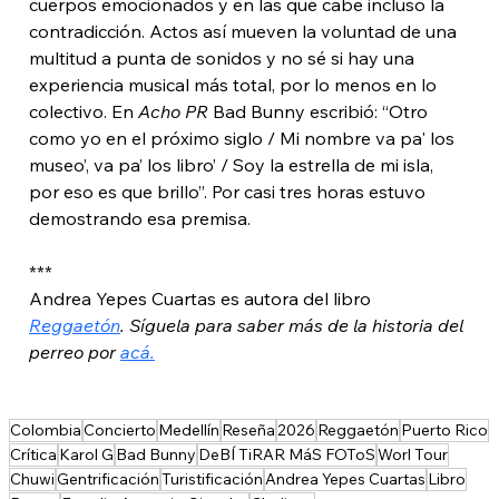
cuerpos emocionados y en las que cabe incluso la 
contradicción. Actos así mueven la voluntad de una 
multitud a punta de sonidos y no sé si hay una 
experiencia musical más total, por lo menos en lo 
colectivo. En 
Acho PR
 Bad Bunny escribió: “Otro 
como yo en el próximo siglo / Mi nombre va pa' los 
museo’, va pa’ los libro’ / Soy la estrella de mi isla, 
por eso es que brillo”. Por casi tres horas estuvo 
demostrando esa premisa. 
***
Andrea Yepes Cuartas es autora del libro 
Reggaetón
. Síguela para saber más de la historia del 
perreo por 
acá.
Colombia
Concierto
Medellín
Reseña
2026
Reggaetón
Puerto Rico
Crítica
Karol G
Bad Bunny
DeBÍ TiRAR MáS FOToS
Worl Tour
Chuwi
Gentrificación
Turistificación
Andrea Yepes Cuartas
Libro