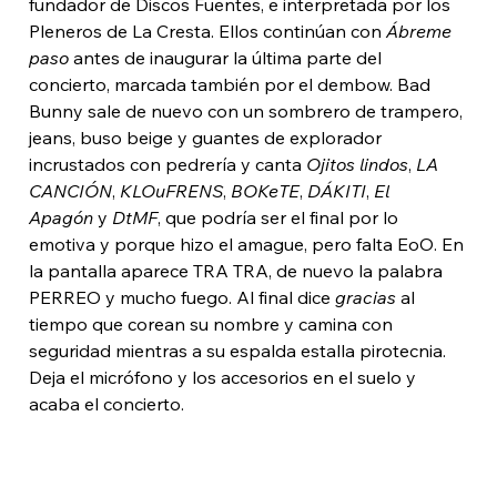
fundador de Discos Fuentes, e interpretada por los 
Pleneros de La Cresta. Ellos continúan con 
Ábreme 
paso 
antes de inaugurar la última parte del 
concierto, marcada también por el dembow. Bad 
Bunny sale de nuevo con un sombrero de trampero, 
jeans, buso beige y guantes de explorador 
incrustados con pedrería y canta 
Ojitos lindos
, 
LA 
CANCIÓN
, 
KLOuFRENS
, 
BOKeTE
, 
DÁKITI
, 
El 
Apagón
 y 
DtMF
, que podría ser el final por lo 
emotiva y porque hizo el amague, pero falta EoO. En 
la pantalla aparece TRA TRA, de nuevo la palabra 
PERREO y mucho fuego. Al final dice 
gracias
 al 
tiempo que corean su nombre y camina con 
seguridad mientras a su espalda estalla pirotecnia. 
Deja el micrófono y los accesorios en el suelo y 
acaba el concierto. 