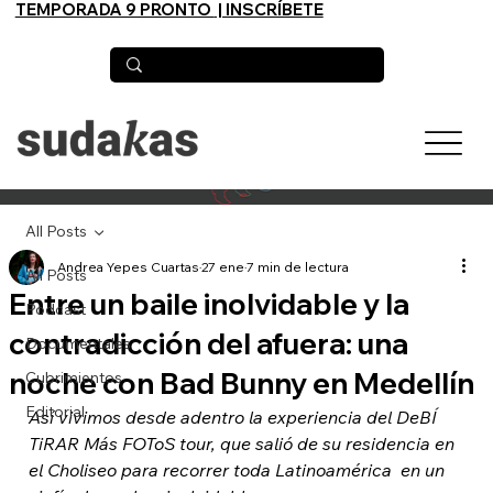
TEMPORADA 9 PRONTO
| INSCRÍBETE
All Posts
Andrea Yepes Cuartas
27 ene
7 min de lectura
All Posts
Entre un baile inolvidable y la
Podcast
contradicción del afuera: una
Documentales
noche con Bad Bunny en Medellín
Cubrimientos
Editorial
Así vivimos desde adentro la experiencia del DeBÍ 
TiRAR Más FOToS tour, que salió de su residencia en 
el Choliseo para recorrer toda Latinoamérica  en un 