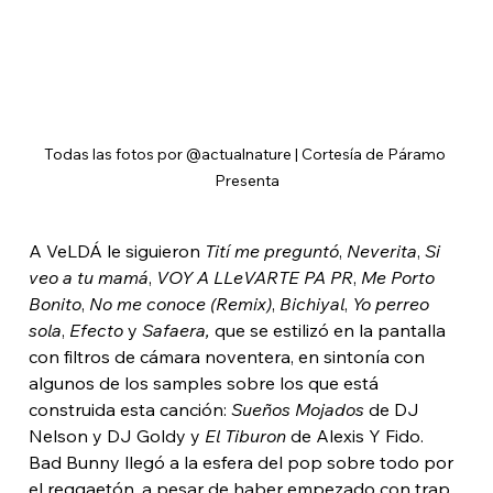
Todas las fotos por @actualnature | Cortesía de Páramo 
Presenta
A VeLDÁ le siguieron 
Tití me preguntó
, 
Neverita
, 
Si 
veo a tu mamá
,
 VOY A LLeVARTE PA PR
,
 Me Porto 
Bonito
,
 No me conoce (Remix)
,
 Bichiyal
,
 Yo perreo 
sola
, 
Efecto
 y 
Safaera,
 que se estilizó en la pantalla 
con filtros de cámara noventera, en sintonía con 
algunos de los samples sobre los que está 
construida esta canción: 
Sueños Mojados
 de DJ 
Nelson y DJ Goldy y 
El Tiburon
 de Alexis Y Fido. 
Bad Bunny llegó a la esfera del pop sobre todo por 
el reggaetón, a pesar de haber empezado con trap. 