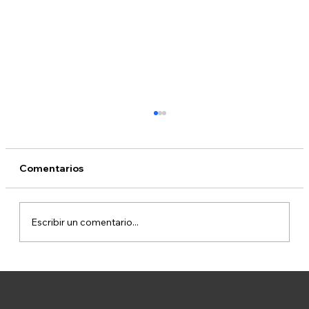
Comentarios
Escribir un comentario...
Rubén Blades y la promesa de poder
ver el corazón